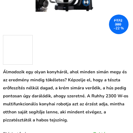
FT72
380
–22 %
Álmodozik egy olyan konyháról, ahol minden simán megy és
az eredmény mindig tökéletes? Képzelje el, hogy a tészta
erőfeszítés nélkül dagad, a krém simára verődik, a hús pedig
pontosan úgy darálódik, ahogy szeretné. A Ruhhy 2300 W-os
multifunkcionális konyhai robotja azt az érzést adja, mintha
otthon saját segítője lenne, aki mindent elvégez, a
pizzatésztától a habos tejszínig.