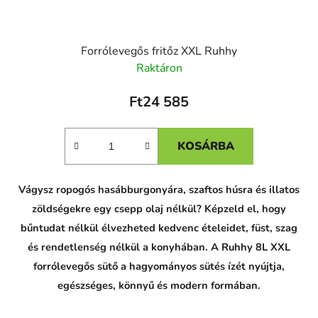
Forrólevegős fritőz XXL Ruhhy
Raktáron
Ft24 585
KOSÁRBA
Vágysz ropogós hasábburgonyára, szaftos húsra és illatos
zöldségekre egy csepp olaj nélkül? Képzeld el, hogy
bűntudat nélkül élvezheted kedvenc ételeidet, füst, szag
és rendetlenség nélkül a konyhában. A Ruhhy 8L XXL
forrólevegős sütő a hagyományos sütés ízét nyújtja,
egészséges, könnyű és modern formában.