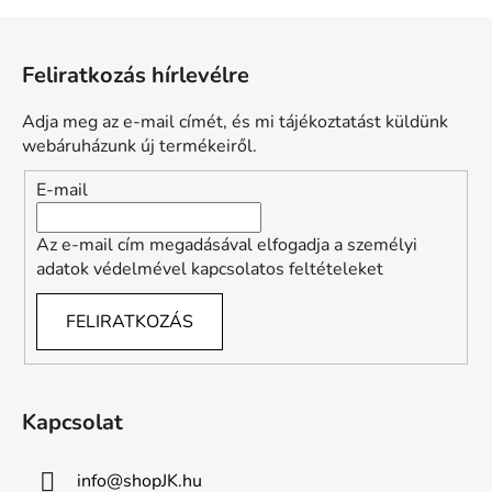
L
á
Feliratkozás hírlevélre
b
l
Adja meg az e-mail címét, és mi tájékoztatást küldünk
é
webáruházunk új termékeiről.
c
E-mail
Az e-mail cím megadásával elfogadja a személyi
adatok védelmével kapcsolatos feltételeket
FELIRATKOZÁS
Kapcsolat
info
@
shopJK.hu