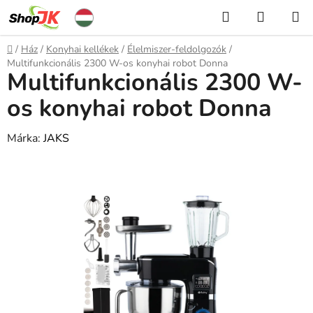
Ugrás
Keresés
KOSÁR
a
fő
Kezdőlap
/
Ház
/
Konyhai kellékek
/
Élelmiszer-feldolgozók
/
tartalomhoz
Multifunkcionális 2300 W-os konyhai robot Donna
Multifunkcionális 2300 W-
os konyhai robot Donna
Márka:
JAKS