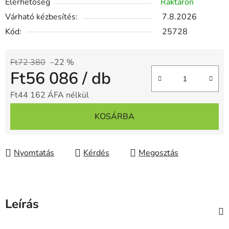
Elérhetőség
Raktáron
Várható kézbesítés:
7.8.2026
Kód:
25728
Ft72 380
–22 %
Ft56 086
/ db
Ft44 162 ÁFA nélkül
Egységár:
KOSÁRBA
Nyomtatás
Kérdés
Megosztás
Leírás