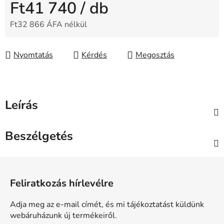
Ft41 740
/ db
Ft32 866 ÁFA nélkül
Egységár:
Nyomtatás
Kérdés
Megosztás
Leírás
Beszélgetés
L
á
Feliratkozás hírlevélre
b
l
Adja meg az e-mail címét, és mi tájékoztatást küldünk
é
webáruházunk új termékeiről.