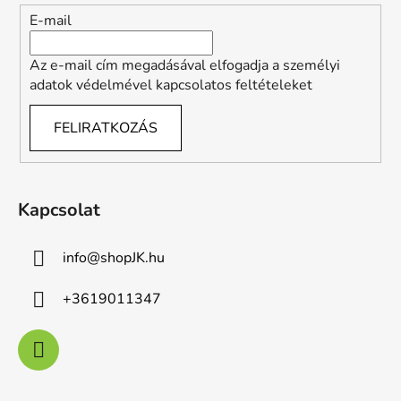
c
E-mail
Az e-mail cím megadásával elfogadja a személyi
adatok védelmével kapcsolatos feltételeket
FELIRATKOZÁS
Kapcsolat
info
@
shopJK.hu
+3619011347