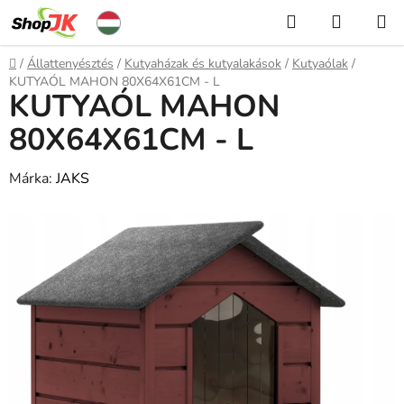
Ugrás
Keresés
KOSÁR
a
fő
Kezdőlap
/
Állattenyésztés
/
Kutyaházak és kutyalakások
/
Kutyaólak
/
tartalomhoz
KUTYAÓL MAHON 80X64X61CM - L
KUTYAÓL MAHON
80X64X61CM - L
Márka:
JAKS