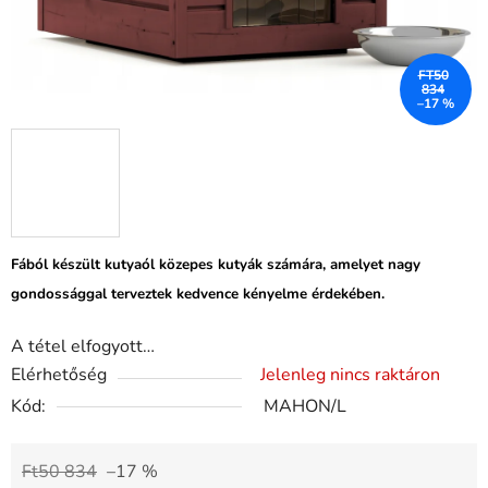
FT50
834
–17 %
Fából készült kutyaól közepes kutyák számára, amelyet nagy
gondossággal terveztek kedvence kényelme érdekében.
A tétel elfogyott…
Elérhetőség
Jelenleg nincs raktáron
Kód:
MAHON/L
Ft50 834
–17 %