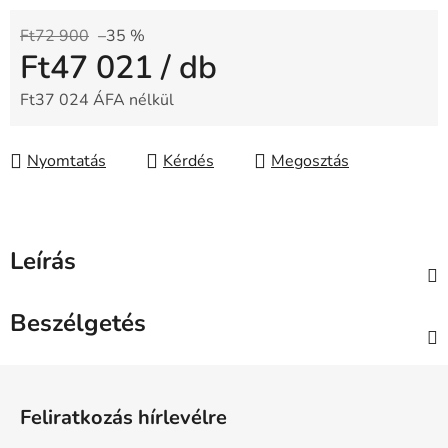
Ft72 900
–35 %
Ft47 021
/ db
Ft37 024 ÁFA nélkül
Egységár:
Nyomtatás
Kérdés
Megosztás
Leírás
Beszélgetés
L
á
Feliratkozás hírlevélre
b