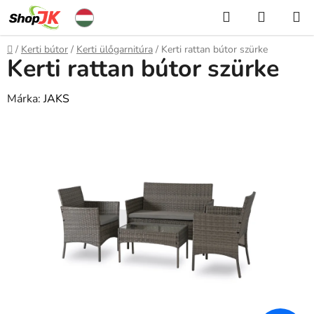
Ugrás
Keresés
KOSÁR
a
fő
Kezdőlap
/
Kerti bútor
/
Kerti ülőgarnitúra
/
Kerti rattan bútor szürke
tartalomhoz
Kerti rattan bútor szürke
Márka:
JAKS