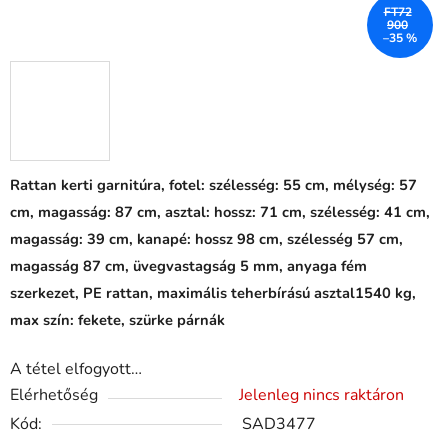
FT72
900
–35 %
Rattan kerti garnitúra, fotel: szélesség: 55 cm, mélység: 57
cm, magasság: 87 cm, asztal: hossz: 71 cm, szélesség: 41 cm,
magasság: 39 cm, kanapé: hossz 98 cm, szélesség 57 cm,
magasság 87 cm, üvegvastagság 5 mm, anyaga fém
szerkezet, PE rattan, maximális teherbírású asztal1540 kg,
max szín: fekete, szürke párnák
A tétel elfogyott…
Elérhetőség
Jelenleg nincs raktáron
Kód:
SAD3477