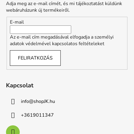
l
Adja meg az e-mail címét, és mi tájékoztatást küldünk
é
webáruházunk új termékeiről.
c
E-mail
Az e-mail cím megadásával elfogadja a személyi
adatok védelmével kapcsolatos feltételeket
FELIRATKOZÁS
Kapcsolat
info
@
shopJK.hu
+3619011347