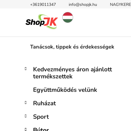
Ugrás
+3619011347
info@shopjk.hu
NAGYKERE
a
fő
tartalomhoz
Tanácsok, tippek és érdekességek
O
K
Kategóriák
Kedvezményes áron ajánlott
a
átugrása
l
termékszettek
t
d
e
a
Együttműködés velünk
g
l
ó
Ruházat
s
r
i
ó
Sport
á
p
k
a
Bútor