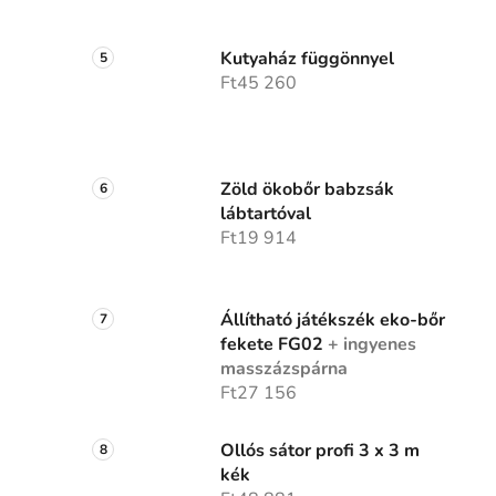
Kutyaház függönnyel
Ft45 260
Zöld ökobőr babzsák
lábtartóval
Ft19 914
Állítható játékszék eko-bőr
fekete FG02
+ ingyenes
masszázspárna
Ft27 156
Ollós sátor profi 3 x 3 m
kék