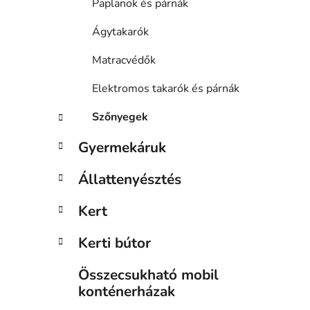
Paplanok és párnák
Ágytakarók
Matracvédők
Elektromos takarók és párnák
Szőnyegek
Gyermekáruk
Állattenyésztés
Kert
Kerti bútor
Összecsukható mobil
konténerházak