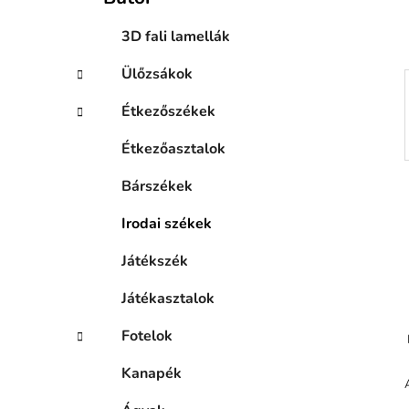
n
e
3D fali lamellák
l
Ülőzsákok
Étkezőszékek
Étkezőasztalok
Bárszékek
Irodai székek
Játékszék
Játékasztalok
Fotelok
Kanapék