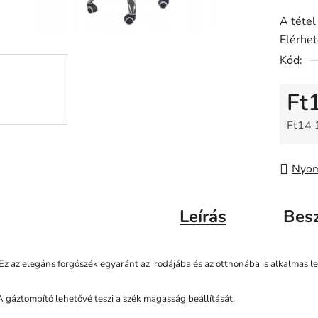
A tétel
Elérhe
Kód:
Ft
Ft14 
Egysé
Nyom
Leírás
Bes
Ez az elegáns forgószék egyaránt az irodájába és az otthonába is alkalmas le
A gáztompító lehetővé teszi a szék magasság beállítását.