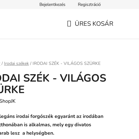
Bejelentkezés
Regisztráció
ELEK
Tanácsok, tippek és érdekességek
A VERSENY FELTÉ
ÜRES KOSÁR
KOSÁR
ap
r
/
Irodai székek
/
IRODAI SZÉK - VILÁGOS SZÜRKE
ODAI SZÉK - VILÁGOS
ÜRKE
ShopJK
legáns irodai forgószék egyaránt az irodában
tthonában is alkalmas, mely egy divatos
arab lesz a helységben.