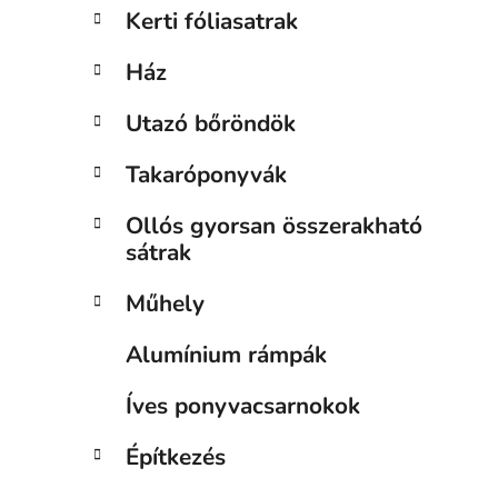
Kerti fóliasatrak
Ház
Utazó bőröndök
Takaróponyvák
Ollós gyorsan összerakható
sátrak
Műhely
Alumínium rámpák
Íves ponyvacsarnokok
Építkezés