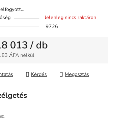
 elfogyott…
tőség
Jelenleg nincs raktáron
9726
18 013
/ db
183 ÁFA nélkül
gár:
tatás
Kérdés
Megosztás
zélgetés
sz.