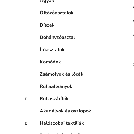
Ágyak
Öltözőasztalok
Díszek
Dohányzóasztal
Íróasztalok
Komódok
Zsámolyok és lócák
Ruhaallványok
Ruhaszárítók
Akadályok és oszlopok
Hálószobai textíliák