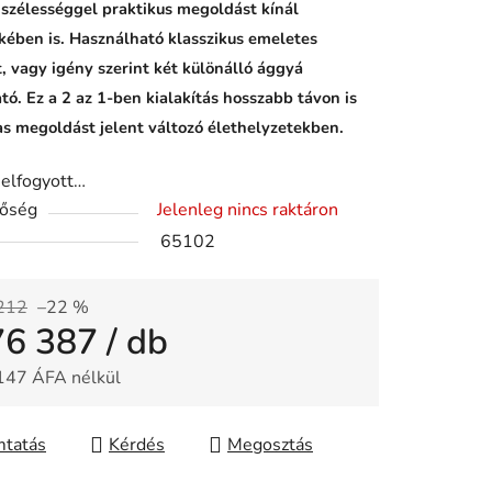
szélességgel praktikus megoldást kínál
kében is. Használható klasszikus emeletes
, vagy igény szerint két különálló ággyá
ató. Ez a 2 az 1-ben kialakítás hosszabb távon is
s megoldást jelent változó élethelyzetekben.
 elfogyott…
tőség
Jelenleg nincs raktáron
65102
212
–22 %
76 387
/ db
147 ÁFA nélkül
gár:
tatás
Kérdés
Megosztás