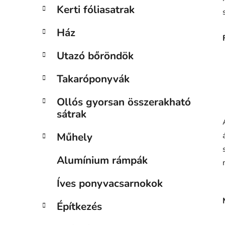
Kerti fóliasatrak
Ház
Utazó bőröndök
Takaróponyvák
Ollós gyorsan összerakható
sátrak
Műhely
Alumínium rámpák
Íves ponyvacsarnokok
Építkezés