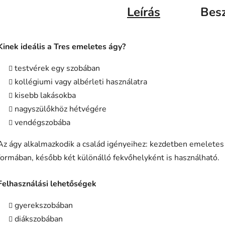
Leírás
Bes
Kinek ideális a Tres emeletes ágy?
testvérek egy szobában
kollégiumi vagy albérleti használatra
kisebb lakásokba
nagyszülőkhöz hétvégére
vendégszobába
Az ágy alkalmazkodik a család igényeihez: kezdetben emeletes
formában, később két különálló fekvőhelyként is használható.
Felhasználási lehetőségek
gyerekszobában
diákszobában