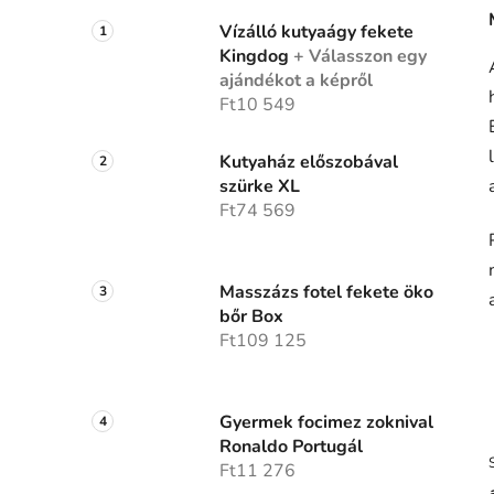
Vízálló kutyaágy fekete
Kingdog
+ Válasszon egy
ajándékot a képről
Ft10 549
Kutyaház előszobával
szürke XL
Ft74 569
Masszázs fotel fekete öko
bőr Box
Ft109 125
Gyermek focimez zoknival
Ronaldo Portugál
Ft11 276