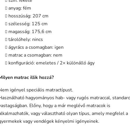
szín: fekete
anyag: fém
hosszúság: 207 cm
szélesség: 125 cm
magasság: 175,6 cm
tárolóhely: nincs
ágyrács a csomagban: igen
matrac a csomagban: nem
konfiguráció: emeletes / 2× különálló ágy
Milyen matrac illik hozzá?
Nem igényel speciális matractípust.
Használható hagyományos hab- vagy rugós matraccal, standar
vastagságban. Előny, hogy a már meglévő matracok is
alkalmazhatók, vagy választható olyan típus, amely megfelel a
gyermekek vagy vendégek kényelmi igényeinek.