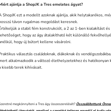
Miért ajánlja a ShopJK a Tres emeletes ágyat?
A ShopJK ezt a modellt azoknak ajánlja, akik helytakarékos, mé
hosszú távon rugalmas megoldást keresnek.
Értékeljük a stabil fém konstrukciót, a 2 az 1-ben kialakítást és 
lehetőséget, hogy az ágy átalakítható két különálló fekvőhelly
anélkül, hogy új bútort kellene vásárolni.
Praktikus választás családoknak, diákoknak és vendégszobákba
mert alkalmazkodik a változó élethelyzetekhez és hatékonyan k
a kisebb terek kihívásait.
Szeretné megkönnyíteni a Tres ágy összeszerelését?
Összeállítottunk Önne
áttekinthető útmutatót, amellyel a szerelést teljesen egyedül el tudja vég