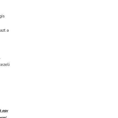
gis
azt a
é
,
ezeli
k egy
ezni.