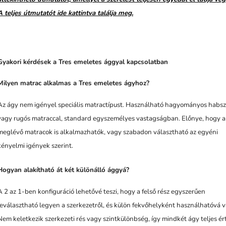
A teljes útmutatót ide kattintva találja meg.
Gyakori kérdések a Tres emeletes ággyal kapcsolatban
Milyen matrac alkalmas a Tres emeletes ágyhoz?
Az ágy nem igényel speciális matractípust. Használható hagyományos habsz
vagy rugós matraccal, standard egyszemélyes vastagságban. Előnye, hogy a
meglévő matracok is alkalmazhatók, vagy szabadon választható az egyéni
kényelmi igények szerint.
Hogyan alakítható át két különálló ággyá?
A 2 az 1-ben konfiguráció lehetővé teszi, hogy a felső rész egyszerűen
leválasztható legyen a szerkezetről, és külön fekvőhelyként használhatóvá v
Nem keletkezik szerkezeti rés vagy szintkülönbség, így mindkét ágy teljes ér