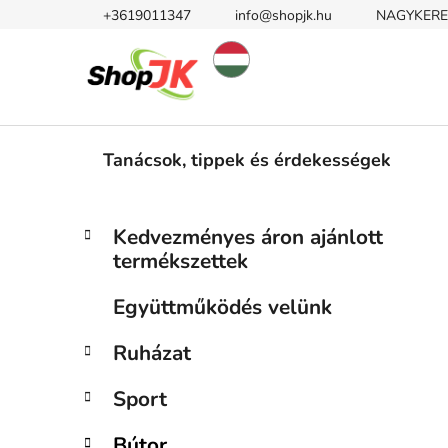
Ugrás
+3619011347
info@shopjk.hu
NAGYKERE
a
fő
tartalomhoz
Tanácsok, tippek és érdekességek
O
K
Kategóriák
Kedvezményes áron ajánlott
a
átugrása
l
termékszettek
t
d
e
a
Együttműködés velünk
g
l
ó
Ruházat
s
r
i
ó
Sport
á
p
k
a
Bútor