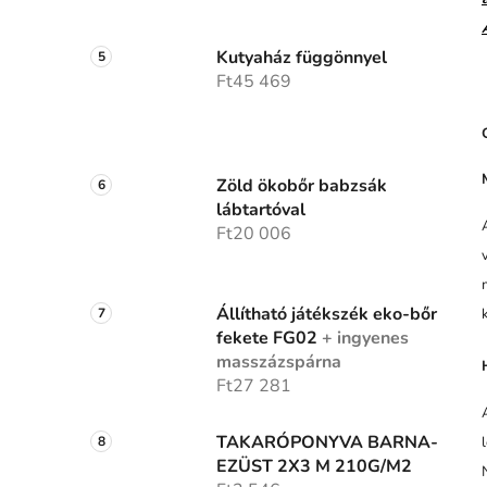
Kutyaház függönnyel
Ft45 469
Zöld ökobőr babzsák
lábtartóval
Ft20 006
Állítható játékszék eko-bőr
fekete FG02
+ ingyenes
masszázspárna
Ft27 281
TAKARÓPONYVA BARNA-
EZÜST 2X3 M 210G/M2