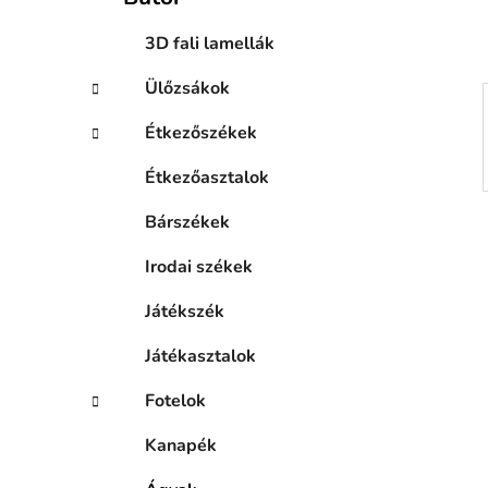
n
e
3D fali lamellák
l
Ülőzsákok
Étkezőszékek
Étkezőasztalok
Bárszékek
Irodai székek
Játékszék
Játékasztalok
Fotelok
Kanapék