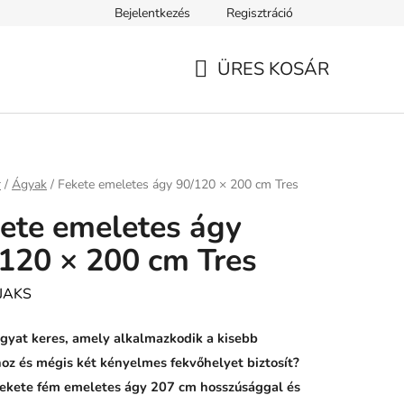
Bejelentkezés
Regisztráció
ELEK
Tanácsok, tippek és érdekességek
A VERSENY FELTÉ
ÜRES KOSÁR
KOSÁR
ap
r
/
Ágyak
/
Fekete emeletes ágy 90/120 × 200 cm Tres
ete emeletes ágy
120 × 200 cm Tres
JAKS
gyat keres, amely alkalmazkodik a kisebb
oz és mégis két kényelmes fekvőhelyet biztosít?
fekete fém emeletes ágy 207 cm hosszúsággal és