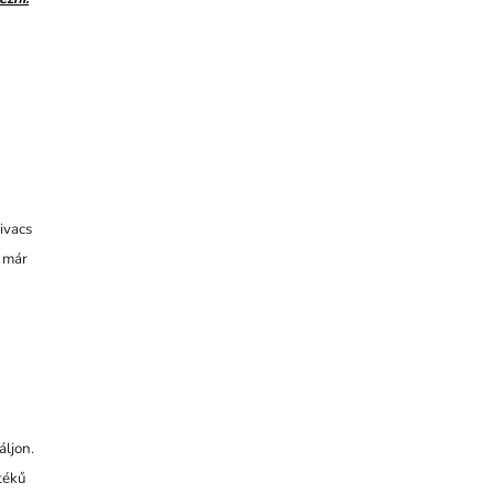
ivacs
 már
áljon.
tékű