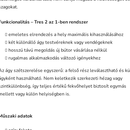
szagokat.
Funkcionalitás – Tres 2 az 1-ben rendszer
emeletes elrendezés a hely maximális kihasználásához
két különálló ágy testvéreknek vagy vendégeknek
hosszú távú megoldás új bútor vásárlása nélkül
rugalmas alkalmazkodás változó igényekhez
Az ágy szétszerelése egyszerű: a felső rész leválasztható és k
ágyként használható. Nem keletkezik szerkezeti hézag vagy
szintkülönbség, így teljes értékű fekvőhelyet biztosít egymás
mellett vagy külön helyiségben is.
Műszaki adatok