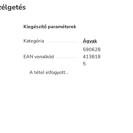
zélgetés
Kiegészítő paraméterek
Kategória
Ágyak
590628
EAN vonalkód
413818
5
A tétel elfogyott…