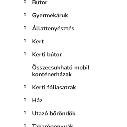
Bútor
n
e
Gyermekáruk
l
Állattenyésztés
Kert
Kerti bútor
Összecsukható mobil
konténerházak
Kerti fóliasatrak
Ház
Utazó bőröndök
Takaróponyvák