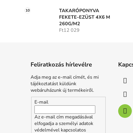
TAKARÓPONYVA
FEKETE-EZÜST 4X6 M
260G/M2
Ft12 029
L
á
Feliratkozás hírlevélre
Kapc
b
l
Adja meg az e-mail címét, és mi
é
tájékoztatást küldünk
c
webáruházunk új termékeiről.
E-mail
Az e-mail cím megadásával
elfogadja a személyi adatok
védelmével kapcsolatos