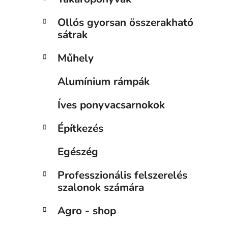
Ollós gyorsan összerakható
sátrak
Műhely
Alumínium rámpák
Íves ponyvacsarnokok
Építkezés
Egészég
Professzionális felszerelés
szalonok számára
Agro - shop