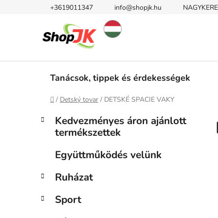
Ugrás
+3619011347
info@shopjk.hu
NAGYKERE
a
fő
tartalomhoz
Tanácsok, tippek és érdekességek
Kezdőlap
/
Detský tovar
/
DETSKÉ SPACIE VAKY
O
K
Kategóriák
Kedvezményes áron ajánlott
a
átugrása
l
termékszettek
t
d
e
a
Együttműködés velünk
g
l
ó
Ruházat
s
r
i
ó
Sport
á
p
k
a