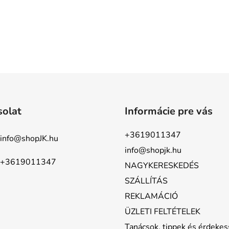
solat
Informácie pre vás
+3619011347
info
@
shopJK.hu
info@shopjk.hu
+3619011347
NAGYKERESKEDÉS
SZÁLLÍTÁS
REKLAMÁCIÓ
ÜZLETI FELTÉTELEK
Tanácsok, tippek és érdeke