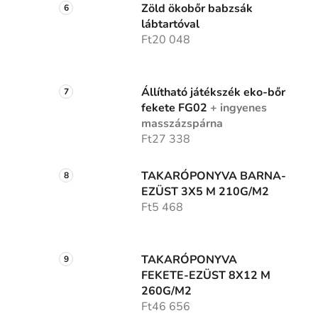
Zöld ökobőr babzsák
lábtartóval
Ft20 048
Állítható játékszék eko-bőr
fekete FG02
+ ingyenes
masszázspárna
Ft27 338
TAKARÓPONYVA BARNA-
EZÜST 3X5 M 210G/M2
Ft5 468
TAKARÓPONYVA
FEKETE-EZÜST 8X12 M
260G/M2
Ft46 656