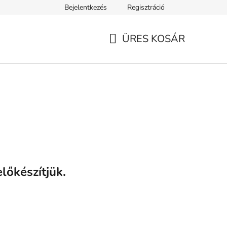
Bejelentkezés
Regisztráció
ELEK
Tanácsok, tippek és érdekességek
A VERSENY FELTÉ
ÜRES KOSÁR
KOSÁR
lőkészítjük.