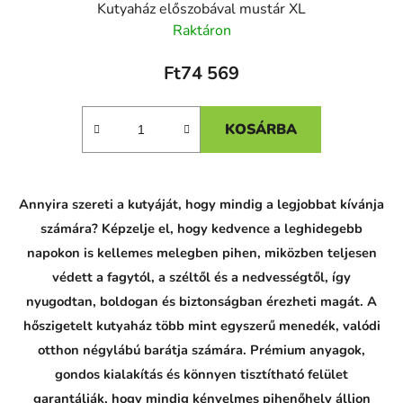
Kutyaház előszobával mustár XL
Raktáron
Ft74 569
KOSÁRBA
Annyira szereti a kutyáját, hogy mindig a legjobbat kívánja
számára? Képzelje el, hogy kedvence a leghidegebb
napokon is kellemes melegben pihen, miközben teljesen
védett a fagytól, a széltől és a nedvességtől, így
nyugodtan, boldogan és biztonságban érezheti magát. A
hőszigetelt kutyaház több mint egyszerű menedék, valódi
otthon négylábú barátja számára. Prémium anyagok,
gondos kialakítás és könnyen tisztítható felület
garantálják, hogy mindig kényelmes pihenőhely álljon