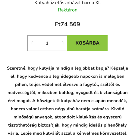
Kutyaház előszobával barna XL
Raktáron
Ft74 569
KOSÁRBA
Szeretné, hogy kutyája mindig a legjobbat kapja? Képzelje
el, hogy kedvence a leghidegebb napokon is melegben
pihen, teljes védelmet élvezve a fagytól, széltől és
nedvességtől, miközben boldog, nyugodt és biztonságban
érzi magát. A hőszigetelt kutyaház nem csupán menedék,
hanem valódi otthon négylábú barátja számára. Kiváló
minőségű anyagok, átgondolt kialakítás és egyszerű
tisztíthatóság biztosítják, hogy mindig ideális pihenőhely
várja. Lepje meg kutyáját azzal a kényelmes környezettel,