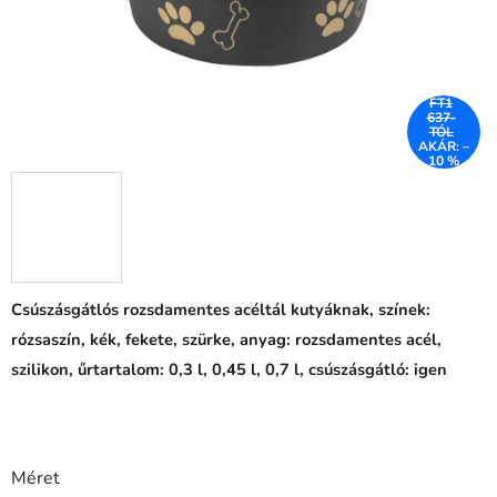
FT1
637-
TÓL
AKÁR: –
10 %
Csúszásgátlós rozsdamentes acéltál kutyáknak, színek:
rózsaszín, kék, fekete, szürke, anyag: rozsdamentes acél,
szilikon, űrtartalom: 0,3 l, 0,45 l, 0,7 l, csúszásgátló: igen
Méret