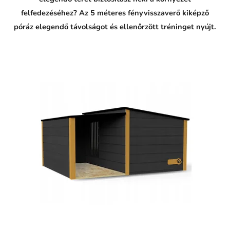
felfedezéséhez? Az 5 méteres fényvisszaverő kiképző
póráz elegendő távolságot és ellenőrzött tréninget nyújt.