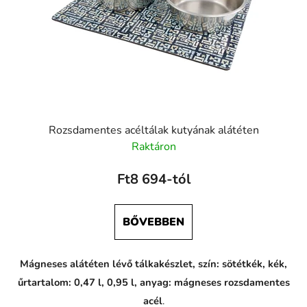
Rozsdamentes acéltálak kutyának alátéten
Raktáron
Ft8 694-tól
BŐVEBBEN
Mágneses alátéten lévő tálkakészlet, szín: sötétkék, kék,
űrtartalom: 0,47 l, 0,95 l, anyag: mágneses rozsdamentes
acél
.