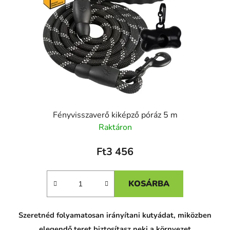
Fényvisszaverő kiképző póráz 5 m
Raktáron
Ft3 456
KOSÁRBA
Szeretnéd folyamatosan irányítani kutyádat, miközben
elegendő teret biztosítasz neki a környezet