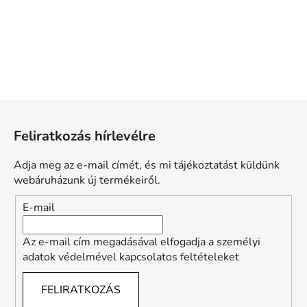
L
á
Feliratkozás hírlevélre
b
l
Adja meg az e-mail címét, és mi tájékoztatást küldünk
é
webáruházunk új termékeiről.
c
E-mail
Az e-mail cím megadásával elfogadja a személyi
adatok védelmével kapcsolatos feltételeket
FELIRATKOZÁS