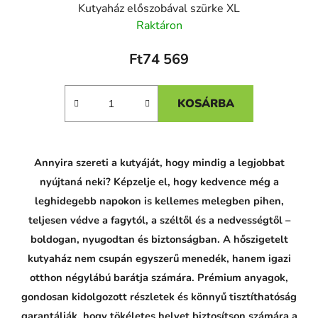
Kutyaház előszobával szürke XL
Raktáron
Ft74 569
KOSÁRBA
Annyira szereti a kutyáját, hogy mindig a legjobbat
nyújtaná neki? Képzelje el, hogy kedvence még a
leghidegebb napokon is kellemes melegben pihen,
teljesen védve a fagytól, a széltől és a nedvességtől –
boldogan, nyugodtan és biztonságban. A hőszigetelt
kutyaház nem csupán egyszerű menedék, hanem igazi
otthon négylábú barátja számára. Prémium anyagok,
gondosan kidolgozott részletek és könnyű tisztíthatóság
garantálják, hogy tökéletes helyet biztosítson számára a