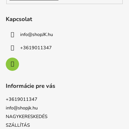
Kapcsolat
info
@
shopJK.hu
+3619011347
Informácie pre vás
+3619011347
info@shopjk.hu
NAGYKERESKEDÉS
SZÁLLÍTÁS