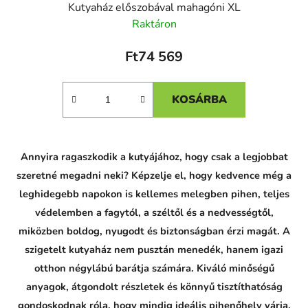
Kutyaház előszobával mahagóni XL
Raktáron
Ft74 569
KOSÁRBA
Annyira ragaszkodik a kutyájához, hogy csak a legjobbat
szeretné megadni neki? Képzelje el, hogy kedvence még a
leghidegebb napokon is kellemes melegben pihen, teljes
védelemben a fagytól, a széltől és a nedvességtől,
miközben boldog, nyugodt és biztonságban érzi magát. A
szigetelt kutyaház nem pusztán menedék, hanem igazi
otthon négylábú barátja számára. Kiváló minőségű
anyagok, átgondolt részletek és könnyű tisztíthatóság
gondoskodnak róla, hogy mindig ideális pihenőhely várja.