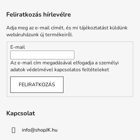
L
á
Feliratkozás hírlevélre
b
l
Adja meg az e-mail címét, és mi tájékoztatást küldünk
é
webáruházunk új termékeiről.
c
E-mail
Az e-mail cím megadásával elfogadja a személyi
adatok védelmével kapcsolatos feltételeket
FELIRATKOZÁS
Kapcsolat
info
@
shopJK.hu