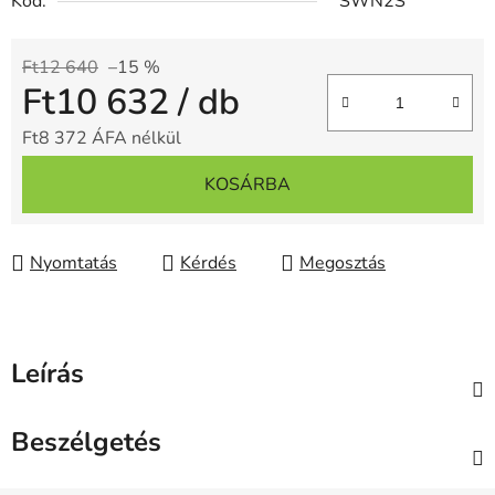
Kód:
SWN2S
Ft12 640
–15 %
Ft10 632
/ db
Ft8 372 ÁFA nélkül
Egységár:
KOSÁRBA
Nyomtatás
Kérdés
Megosztás
Leírás
Beszélgetés